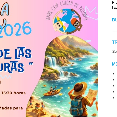
Pro
l'a
B
T
Se
M