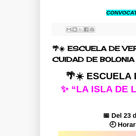
CONVOCATO
🌴☀️ ESCUELA DE VE
CUIDAD DE BOLONIA
🌴☀️ ESCUELA
✨ “LA ISLA DE
📅 Del 23 d
🕘 Horar