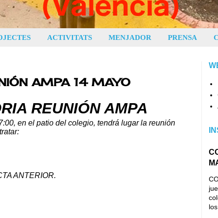
OJECTES
ACTIVITATS
MENJADOR
PRENSA
W
NIÓN AMPA 14 MAYO
RIA REUNIÓN AMPA
:00, en el patio del
colegio, tendrá lugar la reunión
IN
ratar:
C
M
CTA ANTERIOR.
CO
jue
co
los