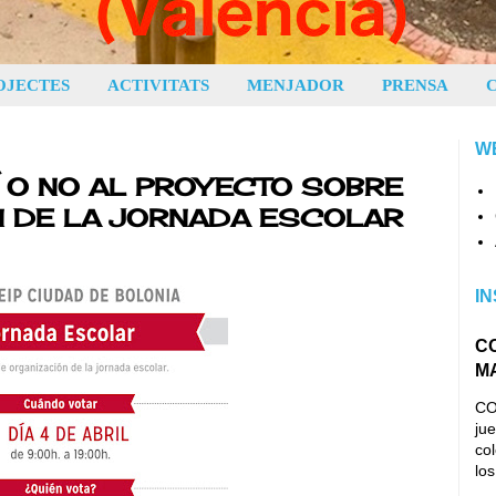
OJECTES
ACTIVITATS
MENJADOR
PRENSA
W
SÍ O NO AL PROYECTO SOBRE
N DE LA JORNADA ESCOLAR
IN
C
M
CO
jue
co
los