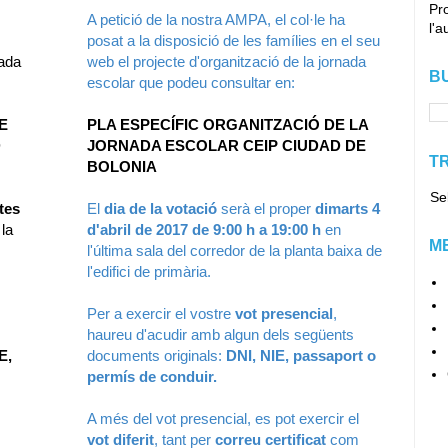
Pro
A petició de la nostra AMPA, el col·le ha
l'a
posat a la disposició de les famílies en el seu
nada
web el projecte d'organització de la jornada
B
escolar que podeu consultar en:
E
PLA ESPECÍFIC ORGANITZACIÓ DE LA
D
JORNADA ESCOLAR CEIP CIUDAD DE
T
BOLONIA
Se
tes
El
dia de la votació
serà el proper
dimarts 4
la
d'abril de 2017 de 9:00 h a 19:00 h
en
M
l'última sala del corredor de la planta baixa de
l'edifici de primària.
Per a exercir el vostre
vot presencial
,
haureu d'acudir amb algun dels següents
E,
documents originals:
DNI, NIE, passaport o
permís de conduir.
A més del vot presencial, es pot exercir el
vot diferit
, tant per
correu certificat
com