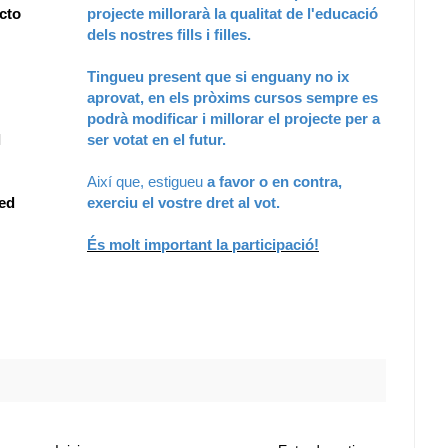
cto
projecte millorarà la qualitat de l'educació
dels nostres fills i filles.
Tingueu present que si enguany no ix
aprovat, en els pròxims cursos sempre es
podrà modificar i millorar el projecte per a
l
ser votat en el futur.
Així que, estigueu
a favor o en contra,
ced
exerciu el vostre dret al vot.
És molt important la participació!