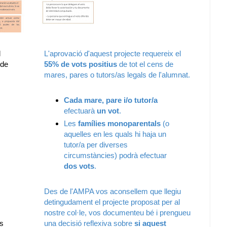
l
L'aprovació d'aquest projecte requereix el
 de
55% de vots positius
de tot el cens de
mares, pares o tutors/as legals de l'alumnat.
Cada mare, pare i/o tutor/a
efectuarà
un vot
.
Les
famílies monoparentals
(o
aquelles en les quals hi haja un
tutor/a per diverses
circumstàncies) podrà efectuar
dos vots
.
Des de l'AMPA vos aconsellem que llegiu
detingudament el projecte proposat per al
nostre col·le, vos documenteu bé i prengueu
is
una decisió reflexiva sobre
si aquest